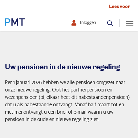
Lees voor
Inloggen
Selecteer hier uw profiel:
Deelnemer
Uw pensioen in de nieuwe regeling
Werkgever
Per 1 januari 2026 hebben we alle pensioen omgezet naar
Over PMT
onze nieuwe regeling. Ook het partnerpensioen en
wezenpensioen (bij elkaar heet dit nabestaandenpensioen)
dat u als nabestaande ontvangt. Vanaf half maart tot en
met mei ontvangt u een brief of e-mail waarin u uw
Mijn situatie verandert
pensioen in de oude en nieuwe regeling ziet.
Ik ontvang pensioen