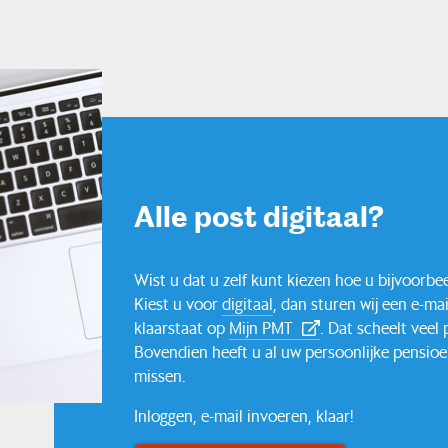
Alle post digitaal?
Wist u dat u zelf kunt kiezen hoe u bijvoorb
Kiest u voor
digitaal
, dan sturen wij een e-ma
klaarstaat op
Mijn PMT
. Dat scheelt veel
Bovendien heeft u al uw persoonlijke pensioen
missen.
Inloggen, e-mail invoeren, klaar!