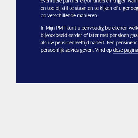
eventuele partner en/of kinderen krijgen wanne
en toe bij stil te staan en te kijken of u gen
op verschillende manieren.
In Mijn PMT kunt u eenvoudig berekenen welke
bijvoorbeeld eerder of later met pensioen gaa
als uw pensioenleeftijd nadert. Een pensioe
persoonlijk advies geven. Vind op
deze pagin