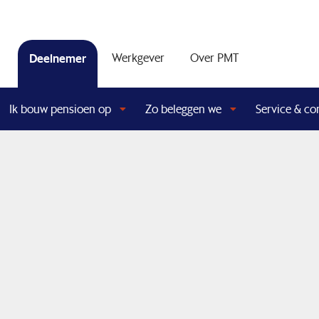
Deelnemer
Werkgever
Over PMT
Ik bouw pensioen op
Zo beleggen we
Service & co