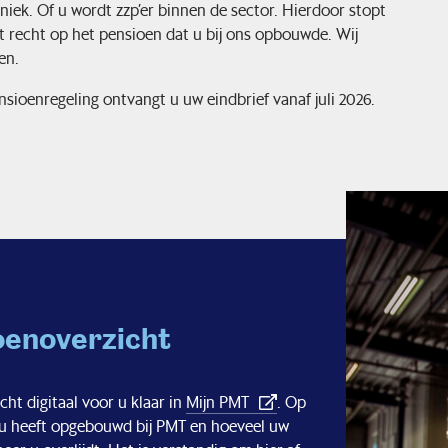
iek. Of u wordt zzp’er binnen de sector. Hierdoor stopt
 recht op het pensioen dat u bij ons opbouwde. Wij
en.
sioenregeling ontvangt u uw eindbrief vanaf juli 2026.
oenoverzicht
cht digitaal voor u klaar in
Mijn PMT
. Op
t u heeft opgebouwd bij PMT en hoeveel uw