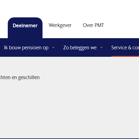
Deelnemer
Werkgever
Over PMT
Ik bouw pensioen op
Zo beleggen we
Service & co
chten en geschillen