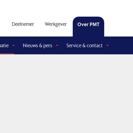
Deelnemer
Werkgever
Over PMT
uatie
Nieuws & pers
Service & contact