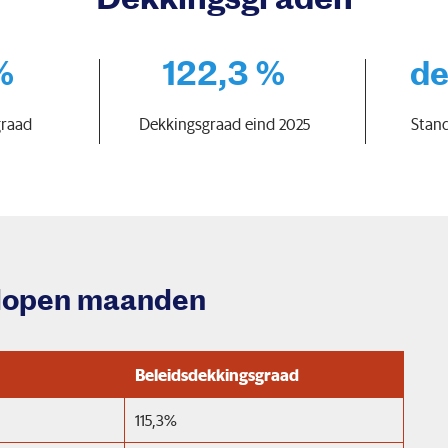
%
122,3 %
d
graad
Dekkingsgraad eind 2025
Stan
elopen maanden
Beleidsdekkingsgraad
115,3%