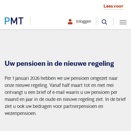
Lees voor
Inloggen
Selecteer hier uw profiel:
Deelnemer
Uw pensioen in de nieuwe regeling
Werkgever
Per 1 januari 2026 hebben we uw pensioen omgezet naar
Over PMT
onze nieuwe regeling. Vanaf half maart tot en met mei
ontvangt u een brief of e-mail waarin u uw pensioen per
maand en jaar in de oude en nieuwe regeling ziet. In de brief
ziet u ook uw bedragen voor partnerpensioen en
Mijn situatie verandert
wezenpensioen.
Ik ontvang pensioen