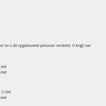
er en u dit opgebouwde pensioen verdeeld. U krijgt van
ziet
g met
 U ziet
g met