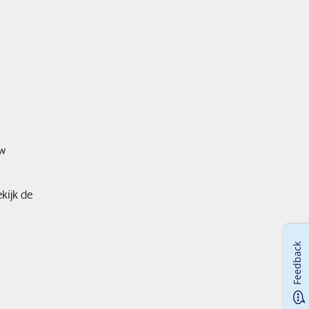
uw
ekijk de
Feedback