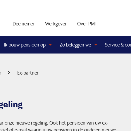
Deelnemer
Werkgever
Over PMT
Ik bouw pensioen op
Zo beleggen we
Service & co
n
Ex-partner
geling
ar onze nieuwe regeling. Ook het pensioen van uw ex-
brief of e-mail waarin u uw pensioen in de oude en nieuwe