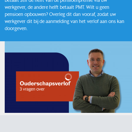
werkgever, de andere helft betaalt PMT. Wilt u geen
pensioen opbouwen? Overleg dit dan vooraf, zodat uw
werkgever dit bij de aanmelding van het verlof aan ons kan
doorgeven.