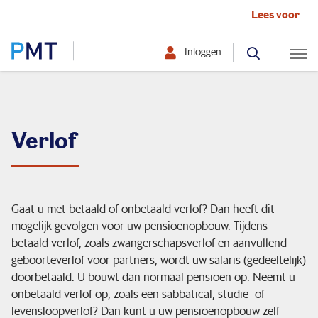
Lees voor
Inloggen
Selecteer hier uw profiel:
Deelnemer
Verlof
Werkgever
Over PMT
Gaat u met betaald of onbetaald verlof? Dan heeft dit
mogelijk gevolgen voor uw pensioenopbouw. Tijdens
betaald verlof, zoals zwangerschapsverlof en aanvullend
geboorteverlof voor partners, wordt uw salaris (gedeeltelijk)
Mijn situatie verandert
doorbetaald. U bouwt dan normaal pensioen op. Neemt u
onbetaald verlof op, zoals een sabbatical, studie- of
Ik ontvang pensioen
levensloopverlof? Dan kunt u uw pensioenopbouw zelf