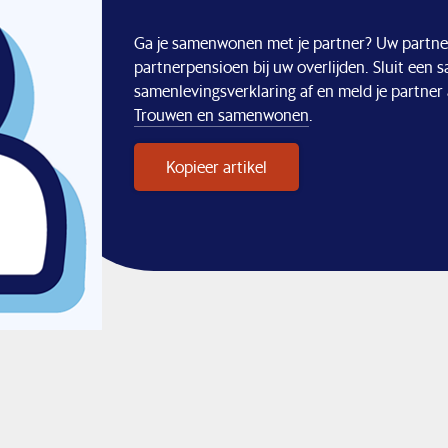
Ga je samenwonen met je partner? Uw partner
partnerpensioen bij uw overlijden. Sluit een
samenlevingsverklaring af en meld je partner 
Trouwen en samenwonen
.
Kopieer artikel