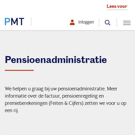
Lees voor
Inloggen
Selecteer hier uw profiel:
Deelnemer
Pensioenadministratie
Werkgever
Over PMT
We helpen u graag bij uw pensioenadministratie. Meer
informatie over de factuur, pensioenregeling en
premieberekeningen (Feiten & Cijfers) zetten we voor u op
een rij.
Uw werknemers
Uw bedrijf