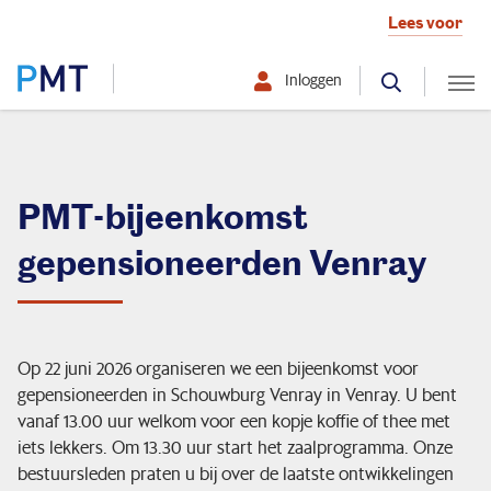
Lees voor
Inloggen
Selecteer hier uw profiel:
Deelnemer
PMT-bijeenkomst
gepensioneerden Venray
Werkgever
Over PMT
Op 22 juni 2026 organiseren we een bijeenkomst voor
gepensioneerden in Schouwburg Venray in Venray. U bent
Mijn situatie verandert
vanaf 13.00 uur welkom voor een kopje koffie of thee met
iets lekkers. Om 13.30 uur start het zaalprogramma. Onze
bestuursleden praten u bij over de laatste ontwikkelingen
Ik ontvang pensioen