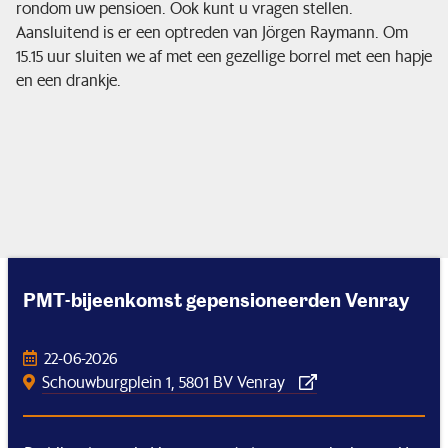
rondom uw pensioen. Ook kunt u vragen stellen.
Aansluitend is er een optreden van Jörgen Raymann. Om
Ik bouw pensioen op
15.15 uur sluiten we af met een gezellige borrel met een hapje
en een drankje.
Zo beleggen we
Service & contact
PMT-bijeenkomst gepensioneerden Venray
22-06-2026
Schouwburgplein 1, 5801 BV Venray