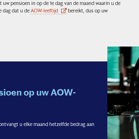
at uw pensioen in op de 1e dag van de maand waarin u de
e dag dat u de
AOW-leeftijd
bereikt, dus op uw
sioen op uw AOW-
 ontvangt u elke maand hetzelfde bedrag aan