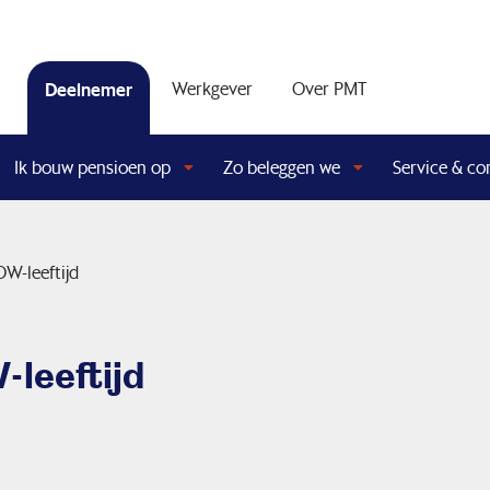
Deelnemer
Werkgever
Over PMT
Ik bouw pensioen op
Zo beleggen we
Service & co
W-leeftijd
leeftijd