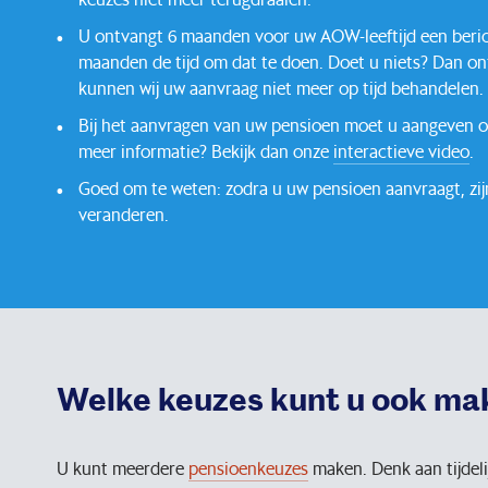
U ontvangt 6 maanden voor uw AOW-leeftijd een beric
maanden de tijd om dat te doen. Doet u niets? Dan o
kunnen wij uw aanvraag niet meer op tijd behandelen.
Bij het aanvragen van uw pensioen moet u aangeven of 
meer informatie? Bekijk dan onze
interactieve video
.
Goed om te weten: zodra u uw pensioen aanvraagt, zijn
veranderen.
Welke keuzes kunt u ook ma
U kunt meerdere
pensioenkeuzes
maken. Denk aan tijdeli