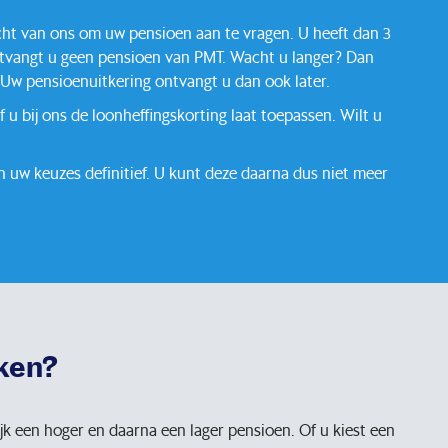
ht van ons om uw pensioen aan te vragen. U heeft dan 3
ntvangt u geen pensioen van PMT. Wacht u langer? Dan
 Uw pensioenuitkering ontvangt u dan ook later.
u bij ons de loonheffingskorting laat toepassen. Wilt u
 uw keuzes definitief. U kunt deze daarna dus niet meer
ken?
jk een hoger en daarna een lager pensioen. Of u kiest een