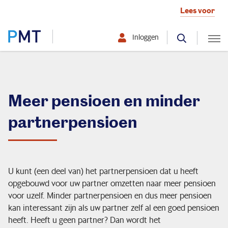
Lees voor
Inloggen
Selecteer hier uw profiel:
Deelnemer
Meer pensioen en minder
partnerpensioen
Werkgever
Over PMT
U kunt (een deel van) het partnerpensioen dat u heeft
opgebouwd voor uw partner omzetten naar meer pensioen
Mijn situatie verandert
voor uzelf. Minder partnerpensioen en dus meer pensioen
kan interessant zijn als uw partner zelf al een goed pensioen
heeft. Heeft u geen partner? Dan wordt het
Ik ontvang pensioen