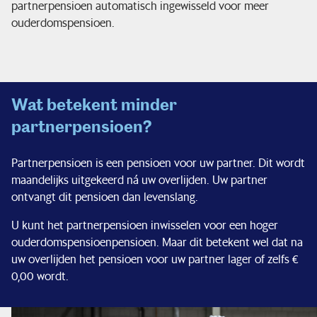
partnerpensioen automatisch ingewisseld voor meer
ouderdomspensioen.
Ik bouw pensioen op
Zo beleggen we
Wat betekent minder
Service & contact
partnerpensioen?
Partnerpensioen is een pensioen voor uw partner. Dit wordt
maandelijks uitgekeerd ná uw overlijden. Uw partner
ontvangt dit pensioen dan levenslang.
U kunt het partnerpensioen inwisselen voor een hoger
ouderdomspensioenpensioen. Maar dit betekent wel dat na
uw overlijden het pensioen voor uw partner lager of zelfs €
0,00 wordt.