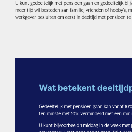
U kunt gedeeltelijk met pensioen gaan en gedeeltelijk blij
meer tijd wil besteden aan familie, vrienden of hobby’s, 
werkgever besluiten om eerst in deeltijd met pensioen te
Wat betekent deeltijd
Gedeeltelijk met pensioen gaan kan vanaf 1
ten minste met 10% verminderd met een mini
U kunt bijvoorbeeld 1 middag in de week met p