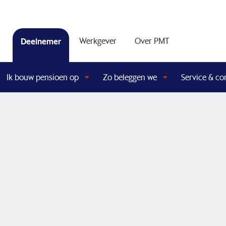
Deelnemer
Werkgever
Over PMT
Ik bouw pensioen op
Zo beleggen we
Service & co