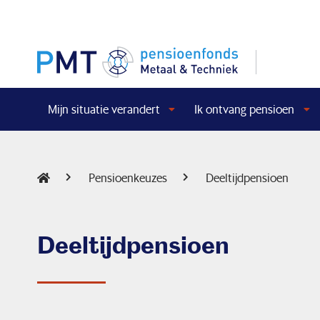
Mijn situatie verandert
Ik ontvang pensioen
Pensioenkeuzes
Deeltijdpensioen
Deeltijdpensioen