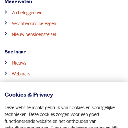
Meer weten
deze bedrijven te laten voldoen aan het 1,5 graden doel
Zo beleggen we
van het Klimaatakkoord van Parijs. De bedrijven die
niet aan de criteria van PMT voldoen worden
Verantwoord beleggen
uitgesloten uit de aandelenportefeuille. Op
De energietransitie: waar staan we nu?
vind je meer
Nieuw pensioenstelsel
informatie.
Snel naar
Nieuws
Webinars
Downloads
Cookies & Privacy
Contact
Deze website maakt gebruik van cookies en soortgelijke
Service & contact
technieken. Deze cookies zorgen voor een goed
functionerende website en het onthouden van
gebruikersvoorkeuren. Kies voor de beste ervaring en klik