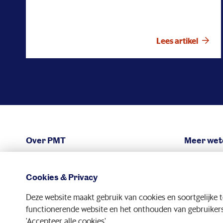
(voorzitter namens de werkgevers) en Caspar,
spelen daarmee de komende jaren een sleutelrol in
het bepalen en invullen van de koers van PMT. Tijd
Lees artikel
voor een nadere kennismaking: hoe kijken zij naar
hun samenwerking, wat drijft hen en waar krijgen zij
energie van – binnen én buiten de bestuurskamer?
Over PMT
Meer wet
Organisatie
Zo bel
Cookies & Privacy
Financiële situatie
Verant
Deze website maakt gebruik van cookies en soortgelijke 
Werken bij PMT
Nieuw p
functionerende website en het onthouden van gebruikersv
'Accepteer alle cookies'.