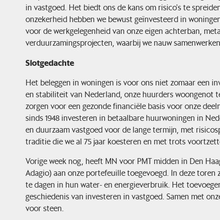
in vastgoed. Het biedt ons de kans om risico's te spreide
onzekerheid hebben we bewust geïnvesteerd in woninge
voor de werkgelegenheid van onze eigen achterban, metaa
verduurzamingsprojecten, waarbij we nauw samenwerken
Slotgedachte
Het beleggen in woningen is voor ons niet zomaar een inv
en stabiliteit van Nederland, onze huurders woongenot te
zorgen voor een gezonde financiële basis voor onze deeln
sinds 1948 investeren in betaalbare huurwoningen in Neder
en duurzaam vastgoed voor de lange termijn, met risicos
traditie die we al 75 jaar koesteren en met trots voortzett
Vorige week nog, heeft MN voor PMT midden in Den Haag
Adagio) aan onze portefeuille toegevoegd. In deze toren 
te dagen in hun water- en energieverbruik. Het toevoege
geschiedenis van investeren in vastgoed. Samen met onz
voor steen.