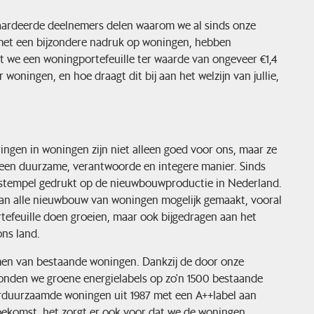
aardeerde deelnemers delen waarom we al sinds onze
 met een bijzondere nadruk op woningen, hebben
dat we een woningportefeuille ter waarde van ongeveer €1,4
woningen, en hoe draagt dit bij aan het welzijn van jullie,
ingen in woningen zijn niet alleen goed voor ons, maar ze
 een duurzame, verantwoorde en integere manier. Sinds
ze stempel gedrukt op de nieuwbouwproductie in Nederland.
% van alle nieuwbouw van woningen mogelijk gemaakt, vooral
tefeuille doen groeien, maar ook bijgedragen aan het
ns land.
amen van bestaande woningen. Dankzij de door onze
konden we groene energielabels op zo'n 1500 bestaande
erduurzaamde woningen uit 1987 met een A++label aan
toekomst, het zorgt er ook voor dat we de woningen