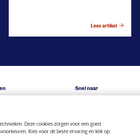
veel aandacht voor dit schreeuwende tekort aan
woningen. Ook u kent ongetwijfeld mensen die geen
betaalbare woning kunnen vinden. Regelmatig
Lees artikel
krijgen wij de vraag wat PMT doet aan het
woningtekort. De aanloop naar deze woontop is
een mooi moment om stil te staan bij wat wij doen
en waarom. Niet alleen om woningen te bouwen
maar ook om bij te dragen aan het oplossen van
andere maatschappelijke problemen. Wij zullen ons
daarbij nooit laten afleiden van onze kerntaak: een
goed pensioen realiseren.
en
Snel naar
eggen we
Nieuws
woord beleggen
Webinars
technieken. Deze cookies zorgen voor een goed
ensioenstelsel
Downloads
oorkeuren. Kies voor de beste ervaring en klik op