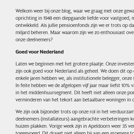
Welkom weer bij onze blog, waar we graag met onze gew
oprichting in 1948 een diepgaande liefde voor vastgoed,
ontwikkeld. Als jullie pensioenfonds zijn we er trots op 
miljard beheren. Maar waarom zijn we zo enthousiast over 
onze deelnemers?
Goed voor Nederland
Laten we beginnen met het grotere plaatje. Onze invester
zijn ook goed voor Nederland als geheel. We doen dit op
enkele jaren hebben we, als institutionele belegger, on
In feite hebben we de afgelopen vijf jaar maar liefst 10
in het middenhuursegment. Dit heeft niet alleen onze por
verminderen van het tekort aan betaalbare woningen in o
We zijn ook bijzonder trots op onze rol in het verduurz
deelnemers (installateurs) aangebrachte verbeteringen 
huizen plakken. Vorige week zijn in Apeldoorn weer 35 v
toegevoegd. Dit draagt niet alleen bij aan een groenere 