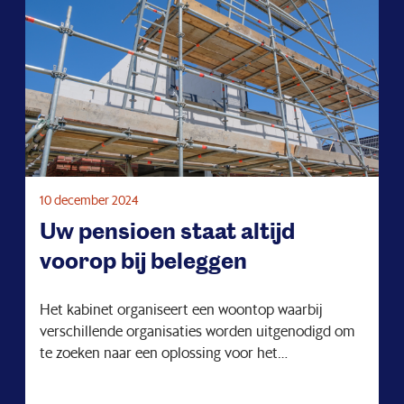
10 december 2024
Uw pensioen staat altijd
voorop bij beleggen
Het kabinet organiseert een woontop waarbij
verschillende organisaties worden uitgenodigd om
te zoeken naar een oplossing voor het
woningtekort. Een goed initiatief, want zoals u
misschien in de media of uw omgeving merkt, is er