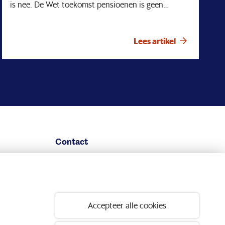
is nee. De Wet toekomst pensioenen is geen
sprookje dat uit de lucht is komen vallen. En het is
ook geen eenzame reis geweest. Het is het resultaat
van jarenlange discussies, onderhandelingen en
Lees artikel
analyses. In april staat weer een pensioendebat
gepland. Het is heel goed mogelijk dat men dit
moment aangrijpt om wederom vragen te stellen en
kritische kanttekeningen bij de wet te plaatsen. Die
wet is nota bene al bijna een jaar geleden van
kracht geworden. Kritisch zijn is natuurlijk goed, dat
houdt de boel scherp maar op een gegeven
moment is het wel een keer klaar.
Contact
Bedrijfstakpensioenfondsen willen graag over naar
het nieuwe stelsel.
Service & contact
Volg ons op:
Accepteer alle cookies