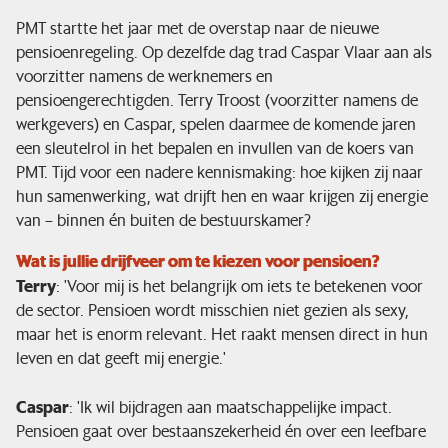
PMT startte het jaar met de overstap naar de nieuwe
Financiële situatie
pensioenregeling. Op dezelfde dag trad Caspar Vlaar aan als
voorzitter namens de werknemers en
pensioengerechtigden. Terry Troost (voorzitter namens de
Nieuws & pers
werkgevers) en Caspar, spelen daarmee de komende jaren
een sleutelrol in het bepalen en invullen van de koers van
Service & contact
PMT. Tijd voor een nadere kennismaking: hoe kijken zij naar
hun samenwerking, wat drijft hen en waar krijgen zij energie
van – binnen én buiten de bestuurskamer?
Wat is jullie drijfveer om te kiezen voor pensioen?
Terry
: 'Voor mij is het belangrijk om iets te betekenen voor
de sector. Pensioen wordt misschien niet gezien als sexy,
maar het is enorm relevant. Het raakt mensen direct in hun
leven en dat geeft mij energie.'
Caspar
: 'Ik wil bijdragen aan maatschappelijke impact.
Pensioen gaat over bestaanszekerheid én over een leefbare