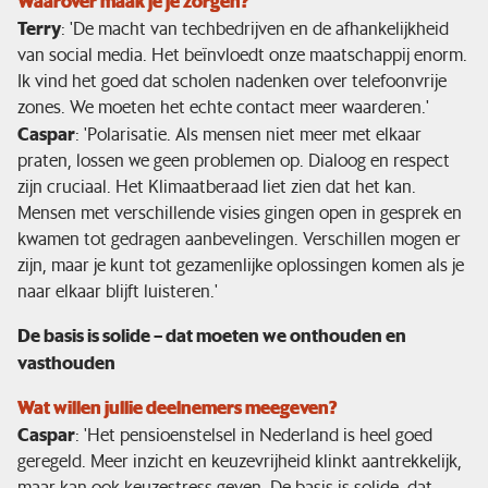
Waarover maak je je zorgen?
Terry
: 'De macht van techbedrijven en de afhankelijkheid
van social media. Het beïnvloedt onze maatschappij enorm.
Ik vind het goed dat scholen nadenken over telefoonvrije
zones. We moeten het echte contact meer waarderen.'
Caspar
: 'Polarisatie. Als mensen niet meer met elkaar
praten, lossen we geen problemen op. Dialoog en respect
zijn cruciaal. Het Klimaatberaad liet zien dat het kan.
Mensen met verschillende visies gingen open in gesprek en
kwamen tot gedragen aanbevelingen. Verschillen mogen er
zijn, maar je kunt tot gezamenlijke oplossingen komen als je
naar elkaar blijft luisteren.'
De basis is solide – dat moeten we onthouden en
vasthouden
Wat willen jullie deelnemers meegeven?
Caspar
: 'Het pensioenstelsel in Nederland is heel goed
geregeld. Meer inzicht en keuzevrijheid klinkt aantrekkelijk,
maar kan ook keuzestress geven. De basis is solide, dat