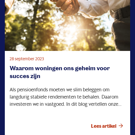
gegeven moment is het wel een keer klaar.
Bedrijfstakpensioenfondsen willen graag over naar het
nieuwe stelsel.
28 september 2023
Waarom woningen ons geheim voor
succes zijn
Als pensioenfonds moeten we slim beleggen om
langdurig stabiele rendementen te behalen. Daarom
investeren we in vastgoed. In dit blog vertellen onze
voorzitters Terry Troost en Eunice Bronswijk meer over
onze vastgoedprojecten.
Lees artikel