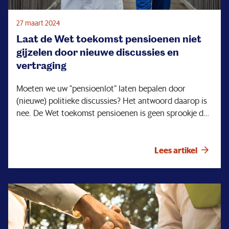
27 maart 2024
Laat de Wet toekomst pensioenen niet
gijzelen door nieuwe discussies en
vertraging
Moeten we uw “pensioenlot” laten bepalen door
(nieuwe) politieke discussies? Het antwoord daarop is
nee. De Wet toekomst pensioenen is geen sprookje dat
uit de lucht is komen vallen. En het is ook geen
eenzame reis geweest. Het is het resultaat van
jarenlange discussies, onderhandelingen en analyses. In
Lees artikel
april staat weer een pensioendebat gepland. Het is heel
goed mogelijk dat men dit moment aangrijpt om
wederom vragen te stellen en kritische kanttekeningen
bij de wet te plaatsen. Die wet is nota bene al bijna een
jaar geleden van kracht geworden. Kritisch zijn is
natuurlijk goed, dat houdt de boel scherp maar op een