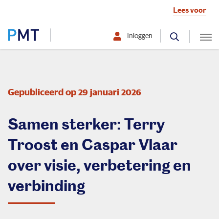
Lees voor
Inloggen
Selecteer hier uw profiel:
Deelnemer
Gepubliceerd op 29 januari 2026
Werkgever
Samen sterker: Terry
Over PMT
Troost en Caspar Vlaar
over visie, verbetering en
verbinding
Organisatie
Zo beleggen we