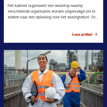
Het kabinet organiseert een woontop waarbij
verschillende organisaties worden uitgenodigd om te
zoeken naar een oplossing voor het woningtekort. Een
goed initiatief, want zoals u misschien in de media of
uw omgeving merkt, is er veel aandacht voor dit
schreeuwende tekort aan woningen. Ook u kent
Lees artikel
ongetwijfeld mensen die geen betaalbare woning
kunnen vinden. Regelmatig krijgen wij de vraag wat
PMT doet aan het woningtekort. De aanloop naar deze
woontop is een mooi moment om stil te staan bij wat
wij doen en waarom. Niet alleen om woningen te
bouwen maar ook om bij te dragen aan het oplossen
van andere maatschappelijke problemen. Wij zullen ons
daarbij nooit laten afleiden van onze kerntaak: een
goed pensioen realiseren.