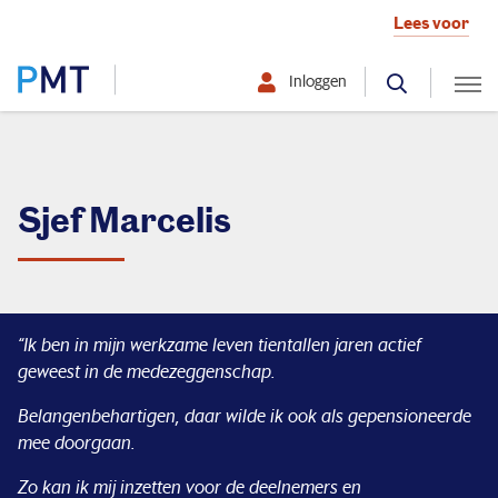
Lees voor
Inloggen
Selecteer hier uw profiel:
Deelnemer
Sjef Marcelis
Werkgever
Over PMT
“Ik ben in mijn werkzame leven tientallen jaren actief
geweest in de medezeggenschap.
Belangenbehartigen, daar wilde ik ook als gepensioneerde
Organisatie
mee doorgaan.
Zo beleggen we
Zo kan ik mij inzetten voor de deelnemers en