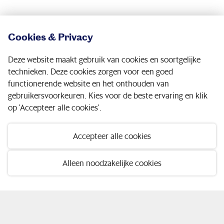
Meer weten
Cookies & Privacy
Zo beleggen we
Verantwoord beleggen
Deze website maakt gebruik van cookies en soortgelijke
technieken. Deze cookies zorgen voor een goed
Nieuw pensioenstelsel
functionerende website en het onthouden van
gebruikersvoorkeuren. Kies voor de beste ervaring en klik
Snel naar
op 'Accepteer alle cookies'.
Nieuws
Accepteer alle cookies
Webinars
Alleen noodzakelijke cookies
Downloads
Contact
Service & contact