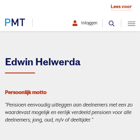
Lees voor
Inloggen
Selecteer hier uw profiel:
Deelnemer
Edwin Helwerda
Werkgever
Over PMT
Persoonlijk motto
"Pensioen eenvoudig uitleggen aan deelnemers met een zo
waardevast mogelijk en eerlijk verdeeld pensioen voor alle
Organisatie
deelnemers; jong, oud, m/v of deeltijder."
Zo beleggen we