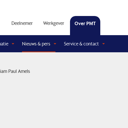
Deelnemer
Werkgever
Over PMT
uatie
Nieuws & pers
Service & contact
iam Paul Amels