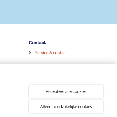
Contact
Service & contact
Volg ons op:
Accepteer alle cookies
Alleen noodzakelijke cookies
© 2026 Pensioenfonds Metaal en Techniek