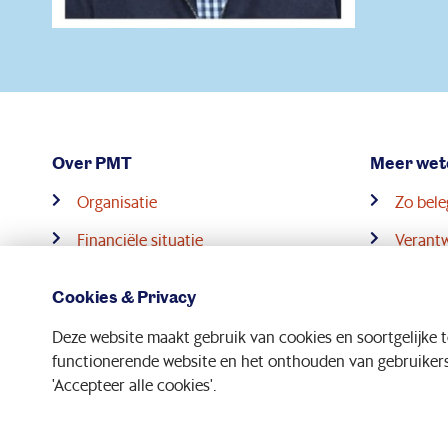
Over PMT
Meer wet
Organisatie
Zo bel
Financiële situatie
Verant
Werken bij PMT
Nieuw p
Cookies & Privacy
Deze website maakt gebruik van cookies en soortgelijke 
functionerende website en het onthouden van gebruikersv
'Accepteer alle cookies'.
Disclaimer
|
Privacy statement
|
Toegankelijkheid