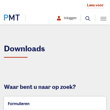
Lees voor
Inloggen
Selecteer hier uw profiel:
Deelnemer
Downloads
Werkgever
Over PMT
Waar bent u naar op zoek?
Uw werknemers
Formulieren
Uw bedrijf