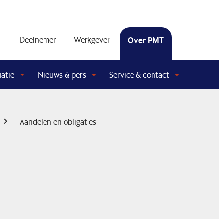
Deelnemer
Werkgever
Over PMT
uatie
Nieuws & pers
Service & contact
Aandelen en obligaties