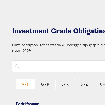
Investment Grade Obligatie
Onze bedrijfsobligaties waarin wij beleggen zijn gespreid
maart 2026:
A - F
G - K
L - R
S - Z
0 -
Bedrijfsnaam