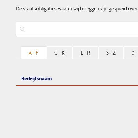
De staatsobligaties waarin wij beleggen zijn gespreid ove
A - F
G - K
L - R
S - Z
0 -
Bedrijfsnaam