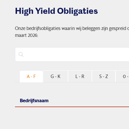
High Yield Obligaties
Onze bedrijfsobligaties waarin wij beleggen zijn gespreid
maart 2026:
A - F
G - K
L - R
S - Z
0 -
Bedrijfsnaam