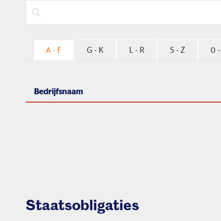
A - F
G - K
L - R
S - Z
0 -
Bedrijfsnaam
Staatsobligaties