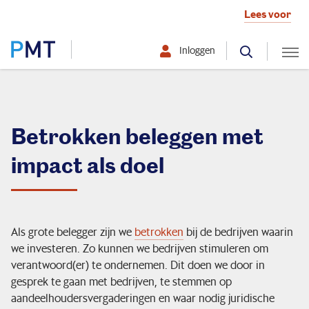
Lees voor
Inloggen
Selecteer hier uw profiel:
Deelnemer
Betrokken beleggen met
impact als doel
Werkgever
Over PMT
Als grote belegger zijn we
betrokken
bij de bedrijven waarin
we investeren. Zo kunnen we bedrijven stimuleren om
Organisatie
verantwoord(er) te ondernemen. Dit doen we door in
gesprek te gaan met bedrijven, te stemmen op
aandeelhoudersvergaderingen en waar nodig juridische
Zo beleggen we