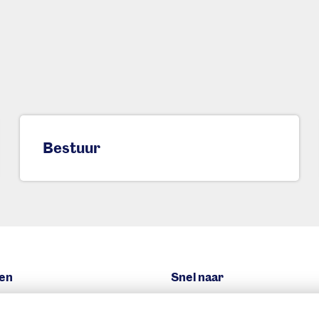
Bestuur
en
Snel naar
eggen we
Nieuws