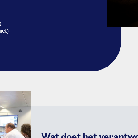
k)
niek)
Wat doet het verantw