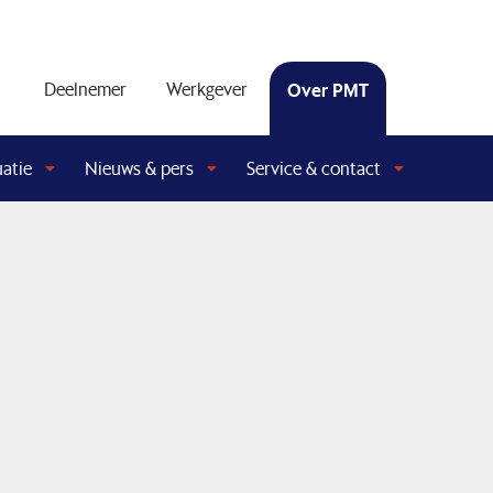
Deelnemer
Werkgever
Over PMT
uatie
Nieuws & pers
Service & contact