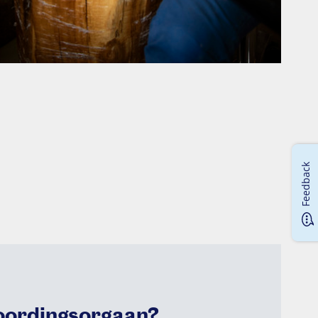
Feedback
oordingsorgaan?