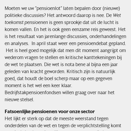
Moeten we uw “pensioenlot” laten bepalen door (nieuwe)
Financiële situatie
politieke discussies? Het antwoord daarop is nee. De
Wet
toekomst pensioenen
is geen sprookje dat uit de lucht is
komen vallen. En het is ook geen eenzame reis geweest. Het
Nieuws & pers
is het resultaat van jarenlange discussies, onderhandelingen
en analyses. In april staat weer een pensioendebat gepland.
Service & contact
Het is heel goed mogelijk dat men dit moment aangrijpt om
wederom vragen te stellen en kritische kanttekeningen bij
de wet te plaatsen. Die wet is nota bene al bijna een jaar
geleden van kracht geworden. Kritisch zijn is natuurlijk
goed, dat houdt de boel scherp maar op een gegeven
moment is het wel een keer klaar.
Bedrijfstakpensioenfondsen willen graag over naar het
nieuwe stelsel.
Fatsoenlijke pensioenen voor onze sector
Het lijkt er sterk op dat de meeste weerstand tegen
onderdelen van de wet en tegen de verplichtstelling komt