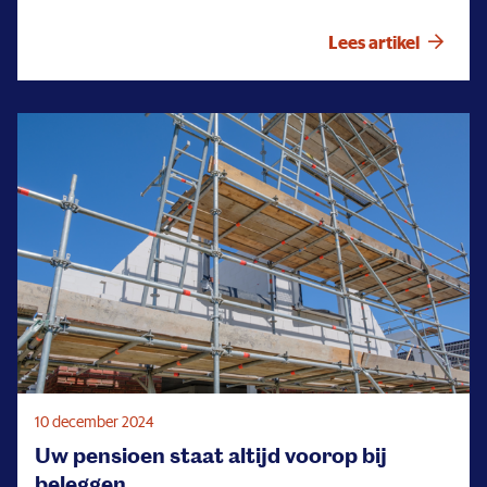
de werkgevers) en Caspar, spelen daarmee de komende
jaren een sleutelrol in het bepalen en invullen van de
Lees artikel
koers van PMT. Tijd voor een nadere kennismaking: hoe
kijken zij naar hun samenwerking, wat drijft hen en
waar krijgen zij energie van – binnen én buiten de
bestuurskamer?
10 december 2024
Uw pensioen staat altijd voorop bij
beleggen