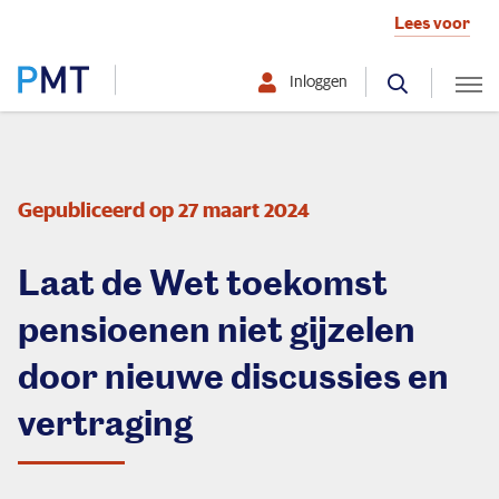
Lees voor
Inloggen
Selecteer hier uw profiel:
Deelnemer
Gepubliceerd op 27 maart 2024
Werkgever
Laat de Wet toekomst
Over PMT
pensioenen niet gijzelen
door nieuwe discussies en
vertraging
Organisatie
Zo beleggen we