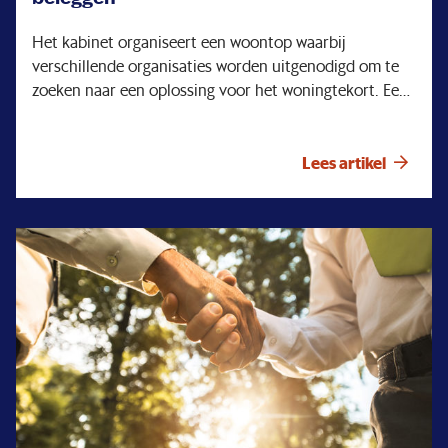
Het kabinet organiseert een woontop waarbij
verschillende organisaties worden uitgenodigd om te
zoeken naar een oplossing voor het woningtekort. Een
goed initiatief, want zoals u misschien in de media of
uw omgeving merkt, is er veel aandacht voor dit
schreeuwende tekort aan woningen. Ook u kent
Lees artikel
ongetwijfeld mensen die geen betaalbare woning
kunnen vinden. Regelmatig krijgen wij de vraag wat
PMT doet aan het woningtekort. De aanloop naar deze
woontop is een mooi moment om stil te staan bij wat
wij doen en waarom. Niet alleen om woningen te
bouwen maar ook om bij te dragen aan het oplossen
van andere maatschappelijke problemen. Wij zullen ons
daarbij nooit laten afleiden van onze kerntaak: een
goed pensioen realiseren.