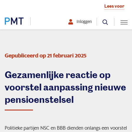
Lees voor
Inloggen
Selecteer hier uw profiel:
Deelnemer
Gepubliceerd op 21 februari 2025
Werkgever
Gezamenlijke reactie op
Over PMT
voorstel aanpassing nieuwe
pensioenstelsel
Organisatie
Politieke partijen NSC en BBB dienden onlangs een voorstel
Zo beleggen we