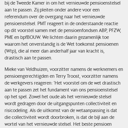
bij de Tweede Kamer in om het vernieuwde pensioenstelsel
aan te passen. Zij pleiten onder andere voor een
Financiële situatie
referendum over de overgang naar het vernieuwde
pensioenstelsel. PMT reageert in de onderstaande reactie
op dit voorstel samen met de pensioenfondsen ABP, PFZW,
Nieuws & pers
PME en bpfBOUW. We lichten daarin gezamenlijk toe
waarom het onverstandig is de Wet toekomst pensioenen
Service & contact
(Wtp), die al meer dan anderhalf jaar van kracht is,
drastisch aan te passen.
Mieke van Veldhuizen, voorzitter namens de werknemers en
pensioengerechtigden en Terry Troost, voorzitter namens
de werkgevers reageren: ‘Het voorstel om de wet drastisch
aan te passen zet het fundament van ons pensioenstelsel
op het spel. Zowel het oude als het vernieuwde stelsel
wordt gedragen door de uitgangspunten collectiviteit en
risicodeling. Als de uitkomst van de wetaanpassing is dat
die collectiviteit wordt doorbroken, is dat de bijl aan de
wortel van het vernieuwde stelsel. Het beste pensioen