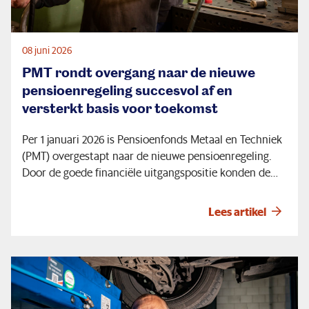
leiden tot een verlaging van de pensioenen. Ook
spreiden we de gevolgen van economische
schommelingen over meerdere jaren. Wel geldt dat bij
08 juni 2026
een economie die vele jaren achter elkaar slecht gaat
de pensioenen verlaagd worden - net zoals nu - of dat
PMT rondt overgang naar de nieuwe
de reserve leeg kan raken. De kans op een verlaging
pensioenregeling succesvol af en
wordt met de nieuwe pensioenregeling kleiner.
versterkt basis voor toekomst
Per 1 januari 2026 is Pensioenfonds Metaal en Techniek
(PMT) overgestapt naar de nieuwe pensioenregeling.
Door de goede financiële uitgangspositie konden de
pensioenen voor pensioengerechtigden met 8,3%
omhoog.
Lees artikel