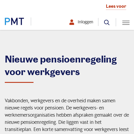
Lees voor
Inloggen
Selecteer hier uw profiel:
Deelnemer
Nieuwe pensioenregeling
voor werkgevers
Werkgever
Over PMT
Vakbonden, werkgevers en de overheid maken samen
nieuwe regels voor pensioen. De werkgevers- en
Mijn situatie verandert
werknemersorganisaties hebben afspraken gemaakt over de
nieuwe pensioenregeling. Die liggen vast in het
transitieplan. Een korte samenvatting voor werkgevers leest
Ik ontvang pensioen